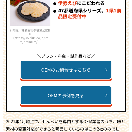
伊勢えび
にこだわれる
47都道府県シリーズ、
1県1商
品限定受付中
引用元：株式会社幸福堂公式H
P
（https://koufukudo.jp/ite
m/premium/）
＼プラン・料金・試作品など／
OEMのお問合せはこちら
OEMの事例を見る
2021年4月時点で、せんべいを専門とするOEM業者のうち、味と
素材の変更対応ができると明言しているのはこの2社のみでし