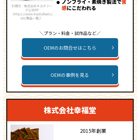
ノンフライ・素焼き製法で
食
引用元：株式会社キヨタフー
感
にこだわれる
ズ公式HP
（https://www.kiyotafoods.c
om/商品一覧/）
＼プラン・料金・試作品など／
OEMのお問合せはこちら
OEMの事例を見る
株式会社幸福堂
2015年創業