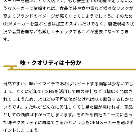
メーカーを選ぶことが大切です。もし安全面での配慮が足りないよ
自社商品の製品のみを委託する
うなメーカーに依頼すれば、食品偽装や食中毒など様々なリスクが
食品OEMのメリット（委託側のメリット）
高まりブランドのイメージが悪くなってしまうでしょう。そのため
設備投資の必要がなくなる
OEMメーカーを選ぶときは加工のスキルだけでなく、製造現場の状
人件費を削減できる
況や品質管理なども厳しくチェックすることが重要になってきま
在庫リスクを抑えられる
す。
コア業務に専念できる
テストマーケティングしやすい
機会損失を回避できる
味・クオリティは十分か
食品OEMのデメリット（委託側のデメリット）
自社の技術が育たない
利益率が下がる
当然ですが、味がイマイチであればリピートする顧客は少ないでし
ノウハウ流出のリスクがある
ょう。とくに近年ではSNSを活用して味の評判などは幅広く発信さ
食品OEMのメリット（受託者側のメリット）
れてしまうため、よほどの不可価値がなければ味で勝負するしかな
既存のブランド力を活かして事業展開できる
いのです。また味がどんなに美味しくても見た目が悪ければ、商品
生産余力を有効活用し、売上を伸ばせる
としての価値は下がってしまいます。そのため自社のニーズに合っ
た味やクオリティに再現できるかという点もOEMメーカーを選ぶポ
イントしましょう。