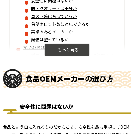
安全性に問題はないか
味・クオリティは十分か
コスト感は合っているか
希望のロット数に対応できるか
実績のあるメーカーか
設備は整っているか
食品OEMはえびせんがおすすめ
様々なシーンで活用できる→需要が安定して
いる
味にこだわってえびせんべいを作るなら
味・素材の変更OKのせんべい専門業者をピ
食品OEMメーカーの選び方
ックアップ！
食品OEM開発時のポイント
ロット数
試作費も加味する
安全性に問題はないか
容器形態と包装費も検討する
食品OEMの種類
食品という口に入れるものだからこそ、安全性を最も重視してOEM
完成品を委託側のブランド名で販売する