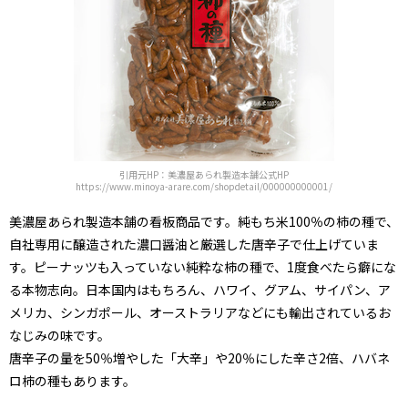
引用元HP：美濃屋あられ製造本舗公式HP
https://www.minoya-arare.com/shopdetail/000000000001/
美濃屋あられ製造本舗の看板商品です。純もち米100％の柿の種で、
自社専用に醸造された濃口醤油と厳選した唐辛子で仕上げていま
す。ピーナッツも入っていない純粋な柿の種で、1度食べたら癖にな
る本物志向。日本国内はもちろん、ハワイ、グアム、サイパン、ア
メリカ、シンガポール、オーストラリアなどにも輸出されているお
なじみの味です。
唐辛子の量を50％増やした「大辛」や20％にした辛さ2倍、ハバネ
ロ柿の種もあります。