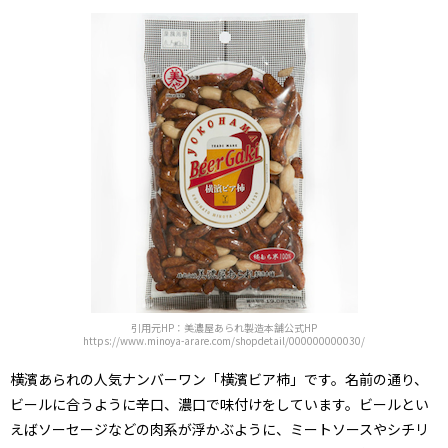
引用元HP：美濃屋あられ製造本舗公式HP
https://www.minoya-arare.com/shopdetail/000000000030/
横濱あられの人気ナンバーワン「横濱ビア柿」です。名前の通り、
ビールに合うように辛口、濃口で味付けをしています。ビールとい
えばソーセージなどの肉系が浮かぶように、ミートソースやシチリ