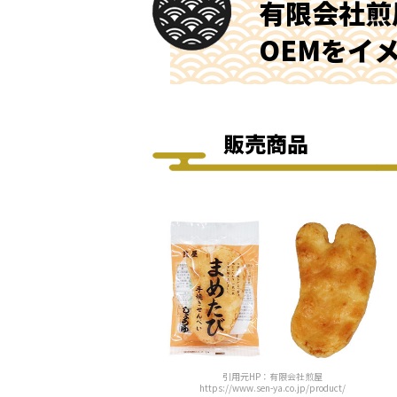
有限会社煎
OEMをイ
販売商品
引用元HP：有限会社煎屋
https://www.sen-ya.co.jp/product/