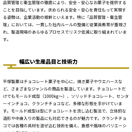
品質管理と衛生管理の徹底により、安全・安心なお菓子を提供する
ことを目指しています。求められる安全・安心を責任もって実現す
る姿勢は、企業活動の根幹といえます。特に「品質管理・衛生管
理」においては、一貫した社内ルールの整備と従業員教育が重視さ
れ、製造現場のあらゆるプロセスでリスク低減に取り組まれていま
す。
幅広い生産品目と技術力
平塚製菓はチョコレート菓子を中心に、焼き菓子やウエハースな
ど、さまざまなジャンルの商品を製造しています。チョコレートだ
けでもモールド成型（1000kg～）、ソリッドチョコレート、センタ
ーインチョコ、クランチチョコなど、多様な形態を手がけていま
す。モールド成型は型にチョコレートを流し込む製法で、立体的な
造形や中身入りの製品にも対応できるのが魅力です。クランチチョ
コでは各種の具材を混ぜ込む技術を備え、食感や風味のバリエーシ