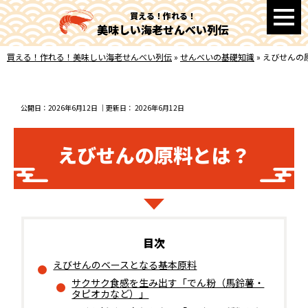
買える！作れる！
美味しい海老せんべい列伝
買える！作れる！美味しい海老せんべい列伝
»
せんべいの基礎知識
»
えびせんの
公開日：
2026年6月12日
｜更新日：
2026年6月12日
えびせんの原料とは？
えびせんのベースとなる基本原料
サクサク食感を生み出す「でん粉（馬鈴薯・
タピオカなど）」