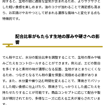
用すると、生地の間に適度な空気が含まれるため、よりサクサクと
した軽い食感を楽しめます。油のコクが加わることで満足感も高ま
り、お茶請けやおやつとして好まれる濃厚な風味へと変化する点も
特徴的です。
配合比率がもたらす生地の厚みや硬さへの影
響
でん粉やエビ、水分の配合比率を調整することで、生地の厚みや噛
みごたえをコントロールすることができます。例えば、エビの割合
を多くすると素材の味が濃厚になる反面、生地がまとまりにくくな
るため、つなぎとなるでん粉の量を慎重に見極める必要がありま
す。また、水分量や練り込む時間を変えることで、薄焼きでパリッ
とした軽い食感に仕上げたり、厚焼きでしっかりとした歯ごたえを
持たせたりすることが可能です。商品コンセプトに応じて配合や製
法が検討されており、多様なニーズに応える工夫が凝らされていま
す。