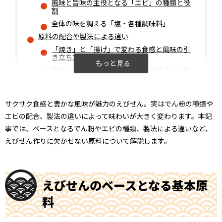
風味と旨味の主役となる「エビ」の種類と役
割
全体の味を調える「塩・各種調味料」
原料の配合や製法による違い
「焼き」と「揚げ」で変わる食感と風味の引
き立ち方
配合比率がもたらす生地の厚みや硬さへの影
響
美味しさを左右する原料選定のポイント
サクサク食感と豊かな風味が魅力のえびせん。実はでん粉の種類や
主原料の品質と保存状態がもたらす影響
エビの配合、製法の違いによって味わいが大きく変わります。本記
風味のバリエーションを広げる副原料との相
性
事では、ベースとなるでん粉やエビの種類、製法による違いなど、
原料の知識を深めてえびせんの魅力を再発見しよ
えびせん作りに欠かせない原料について解説します。
う
えびせんのベースとなる基本原
料