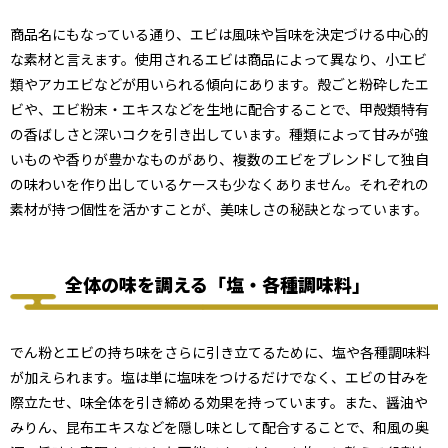
商品名にもなっている通り、エビは風味や旨味を決定づける中心的
な素材と言えます。使用されるエビは商品によって異なり、小エビ
類やアカエビなどが用いられる傾向にあります。殻ごと粉砕したエ
ビや、エビ粉末・エキスなどを生地に配合することで、甲殻類特有
の香ばしさと深いコクを引き出しています。種類によって甘みが強
いものや香りが豊かなものがあり、複数のエビをブレンドして独自
の味わいを作り出しているケースも少なくありません。それぞれの
素材が持つ個性を活かすことが、美味しさの秘訣となっています。
全体の味を調える「塩・各種調味料」
でん粉とエビの持ち味をさらに引き立てるために、塩や各種調味料
が加えられます。塩は単に塩味をつけるだけでなく、エビの甘みを
際立たせ、味全体を引き締める効果を持っています。また、醤油や
みりん、昆布エキスなどを隠し味として配合することで、和風の奥